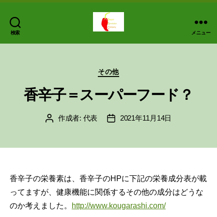
検索
メニュー
PEPPER
REVOLUTION
COMPANY
カ
その他
テ
ゴ
香辛子＝スーパーフード？
リ
ー
作成者:
代表
2021年11月14日
投
投
稿
稿
者
日
香辛子の栄養素は、香辛子のHPに下記の栄養成分表が載
ってますが、健康機能に関係するその他の成分はどうな
のか考えました。
http://www.kougarashi.com/