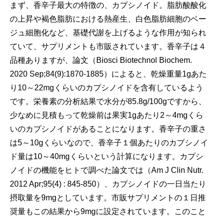
まず、香辛子最大の特徴の、カプシノイド。脂肪酸酸化
の上昇や褐色脂肪における熱産生、白色脂肪細胞のベー
ジュ細胞化など、基礎代謝を上げるような作用が知られ
ていて、サプリメントも市販されています。香辛子は４
品種ありますが、論文（Biosci Biotechnol Biochem.
2020 Sep;84(9):1870-1885）によると、乾燥重量1gあた
り10～22mgくらいのカプシノイドを含有しているよう
です。栄養素の分析結果で水分が85.8g/100gですから、
少なめに見積もって乾燥前は果実1gあたり2～4mgくら
いのカプシノイドがあることになります。香辛子の重さ
は5～10gくらいなので、香辛子１個あたりのカプシノイ
ド量は10～40mgくらいという計算になります。カプシ
ノイドの機能をヒトで調べた論文では（Am J Clin Nutr.
2012 Apr;95(4) : 845-850）、カプシノイドの一日当たり
摂取量を9mgとしています。市販サプリメントの１日推
奨量もこの結果から9mgに設定されています。このこと