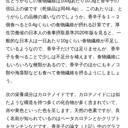
生とうがらしの食物繊維は100gあたり10.3gと香辛子の
倍以上の値です（乾燥品は同46.4g）。このあたりは、と
うがらしの品種の違いなのでしょうか。香辛子を１～２
個食べると0.4gくらいの食物繊維が摂れる計算です。厚
生労働省の日本人の食事摂取基準2020年版を見ると、一
般的な日本人は一日あたり10gくらい食物繊維が不足し
ているようなので、香辛子だけでは足りませんが、香辛
子を食べることで少しは不足分を補えます。食物繊維に
もいろいろな種類があるので、香辛子のほかにもキノコ
類や海藻類なども食べて食物繊維を摂るようにしましょ
う。
次の栄養成分はカロテノイドです。カロテノイドには似
たような構造を持つ多くの化合物が多く含まれていて、
赤や黄色といった色を呈します。天然の色素ですが、良
く名前が知られているのはベータカロテンとかクリプト
キサンチンなどです。香辛子の論文（上記）中のグラフ